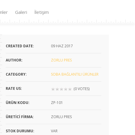
nler
Galeri
İletişim
CREATED DATE:
09
HAZ 2017
AUTHOR:
ZORLU PRES
CATEGORY:
SOBA BAĞLANTILI ÜRÜNLER
RATE US:
(0 VOTES)
ÜRÜN KODU:
ZP-101
ÜRETICI FIRMA:
ZORLU PRES
STOK DURUMU:
VAR