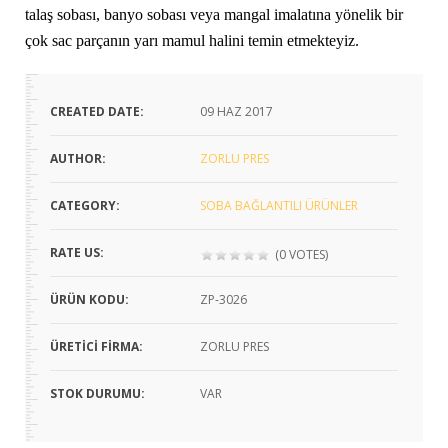
talaş sobası, banyo sobası veya mangal imalatına yönelik bir
çok sac parçanın yarı mamul halini temin etmekteyiz.
CREATED DATE:
09
HAZ 2017
AUTHOR:
ZORLU PRES
CATEGORY:
SOBA BAĞLANTILI ÜRÜNLER
RATE US:
(0 VOTES)
ÜRÜN KODU:
ZP-3026
ÜRETICI FIRMA:
ZORLU PRES
STOK DURUMU:
VAR