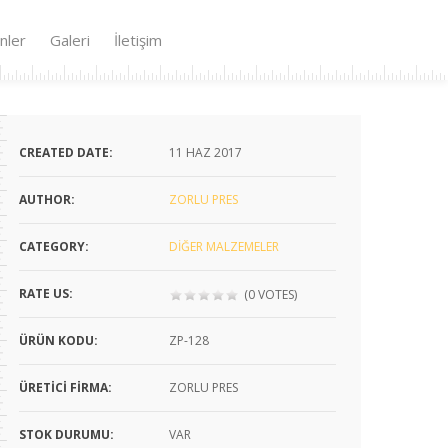
nler
Galeri
İletişim
CREATED DATE:
11
HAZ 2017
AUTHOR:
ZORLU PRES
CATEGORY:
DIĞER MALZEMELER
RATE US:
(0 VOTES)
ÜRÜN KODU:
ZP-128
ÜRETICI FIRMA:
ZORLU PRES
STOK DURUMU:
VAR